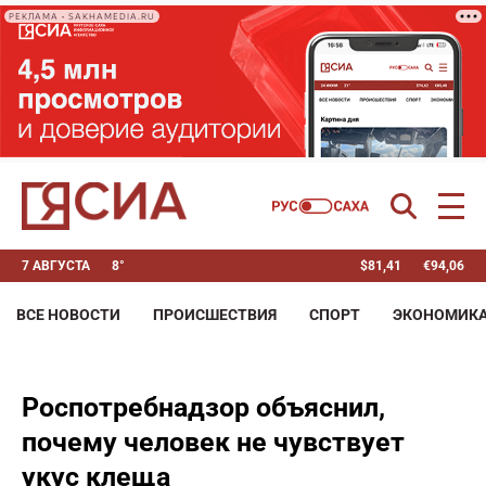
РЕКЛАМА • SAKHAMEDIA.RU
7 АВГУСТА
8°
$
81,41
€
94,06
ВСЕ НОВОСТИ
ПРОИСШЕСТВИЯ
СПОРТ
ЭКОНОМИК
Роспотребнадзор объяснил,
почему человек не чувствует
укус клеща