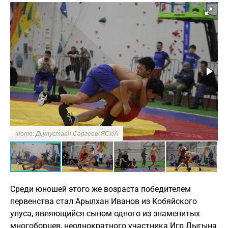
Фото: Дьулустаан Сергеев/ ЯСИА
Ф
Среди юношей этого же возраста победителем
первенства стал Арылхан Иванов из Кобяйского
улуса, являющийся сыном одного из знаменитых
многоборцев, неоднократного участника Игр Дыгына