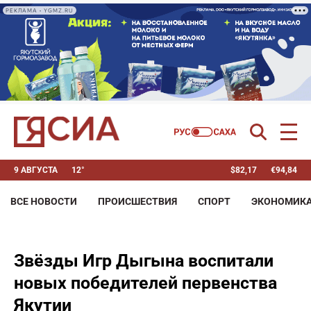
РЕКЛАМА • YGMZ.RU
9 АВГУСТА
12°
$
82,17
€
94,84
ВСЕ НОВОСТИ
ПРОИСШЕСТВИЯ
СПОРТ
ЭКОНОМИК
Звёзды Игр Дыгына воспитали
новых победителей первенства
Якутии