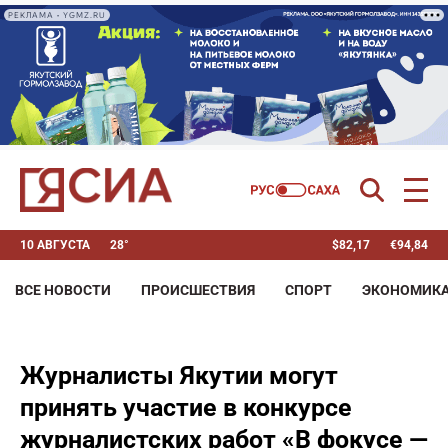
РЕКЛАМА • YGMZ.RU
10 АВГУСТА
28°
$
82,17
€
94,84
ВСЕ НОВОСТИ
ПРОИСШЕСТВИЯ
СПОРТ
ЭКОНОМИК
Журналисты Якутии могут
принять участие в конкурсе
журналистских работ «В фокусе —