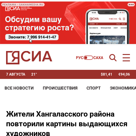
РЕКЛАМА • SAKHAMEDIA.RU
7 АВГУСТА
21°
$
81,41
€
94,06
ВСЕ НОВОСТИ
ПРОИСШЕСТВИЯ
СПОРТ
ЭКОНОМИК
Жители Хангаласского района
повторили картины выдающихся
художников