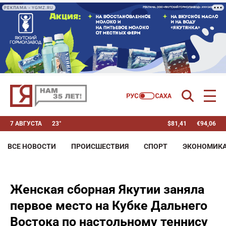
РЕКЛАМА • YGMZ.RU
7 АВГУСТА
23°
$
81,41
€
94,06
ВСЕ НОВОСТИ
ПРОИСШЕСТВИЯ
СПОРТ
ЭКОНОМИК
Женская сборная Якутии заняла
первое место на Кубке Дальнего
Востока по настольному теннису