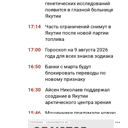
генетических исследований
появится в глазной больнице
Якутии
17:14
Часть ограничений снимут в
Якутии после новой партии
топлива
17:00
Гороскоп на 9 августа 2026
года для всех знаков зодиака
16:50
Банки с марта будут
блокировать переводы по
новому признаку
16:30
Айсен Николаев поддержал
создание в Якутии
арктического центра зрения
15:46
Мошенники придумали новую
схему обмана с
РЕКЛАМА • SAKHAMEDIA.RU
«экстрасенсами»