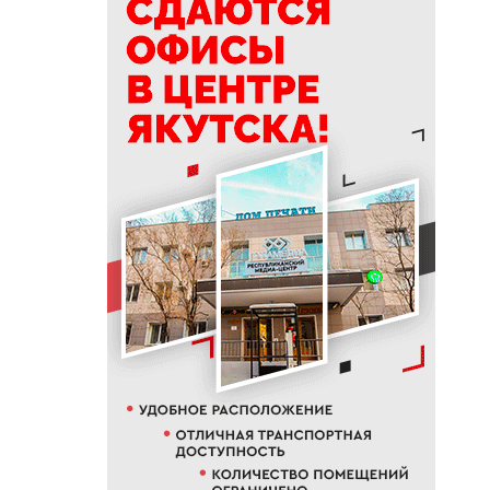
15:39
Приметы на 9 августа 2026
года: как провести день
Пантелеймона
15:29
К Земле приближается
потенциально опасный
астероид
14:41
В трех районах Якутии
прогнозируют сильные дожди
13:32
В Якутии за сутки потушили
десять лесных пожаров
12:52
Гороскоп на неделю с 10 по 16
августа 2026 года
12:29
Айсен Николаев поздравил
якутян с Всероссийским днем
физкультурника