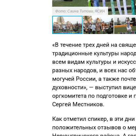
Фото: Саина Титова, ЯСИА
«В течение трех дней на свящ
традиционные культуры народ
всем видам культуры и искусс
разных народов, и всех нас о
могучей России, а также почт
духовности», — выступил вице
оргкомитета по подготовке и
Сергей Местников.
Как отметил спикер, в эти дн
положительных отзывов о ме
Нерюнгринского района. А го