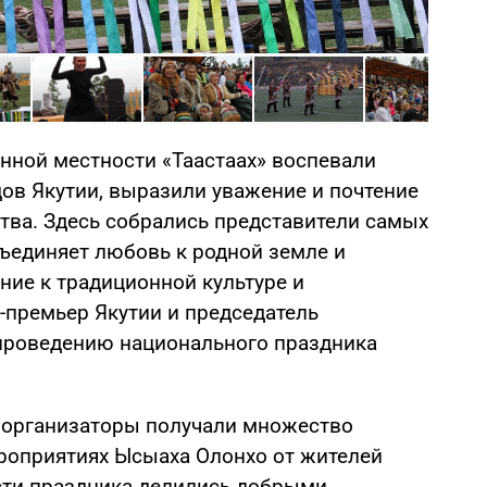
Фото: 
енной местности «Таастаах» воспевали
ов Якутии, выразили уважение и почтение
тва. Здесь собрались представители самых
бъединяет любовь к родной земле и
ение к традиционной культуре и
-премьер Якутии и председатель
 проведению национального праздника
и организаторы получали множество
роприятиях Ысыаха Олонхо от жителей
сти праздника делились добрыми