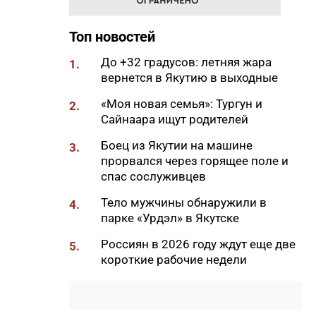
11:50
Образование сквозь года: как
выучить язык и не бросить на
полпути
Топ новостей
11:35
Российские школьники будут
До +32 градусов: летняя жара
1.
учиться по новой программе
вернется в Якутию в выходные
11:15
Автодорогу «Анабар» в Якутии
«Моя новая семья»: Тургун и
2.
перекрыли из-за лесного
Сайнаара ищут родителей
пожара
Боец из Якутии на машине
3.
10:56
Новая платформа ЕР поможет
прорвался через горящее поле и
ветеранам СВО найти работу
спас сослуживцев
10:22
В Усть-Майском районе
Тело мужчины обнаружили в
4.
ликвидировали лесной пожар
парке «Урдэл» в Якутске
на 13 гектарах
Россиян в 2026 году ждут еще две
5.
10:01
Якутяне рассказали, что
короткие рабочие недели
считают главным подарком в
своей жизни
09:41
Сколько стоит, собрать