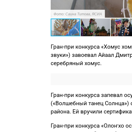
Фото: Саина Титова, ЯСИА
Гран-при конкурса «Хомус хо
звуки») завоевал Айаал Дмитр
серебряный хомус.
Гран-при конкурса запевал ос
(«Волшебный танец Солнца») 
района. Ей вручили сертифика
Гран-при конкурса «Олоҥхо о