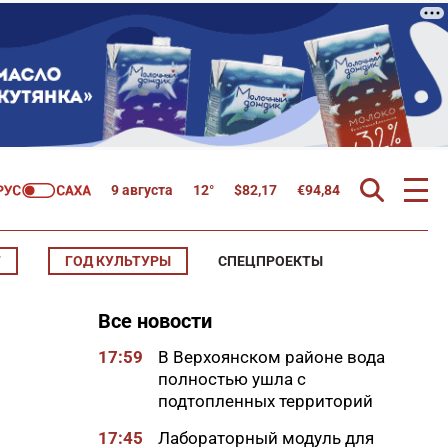
9 августа
12°
$
82,17
€
94,84
Т
ГОД КУЛЬТУРЫ
СПЕЦПРОЕКТЫ
Все новости
17:59
В Верхоянском районе вода
полностью ушла с
подтопленных территорий
17:45
Лабораторный модуль для