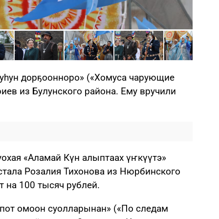
Фото: 
муһун дорҕоонноро» («Хомуса чарующие
иев из Булунского района. Ему вручили
уохая «Аламай Күн алыптаах үҥкүүтэ»
стала Розалия Тихонова из Нюрбинского
т на 100 тысяч рублей.
спот омоон суолларынан» («По следам