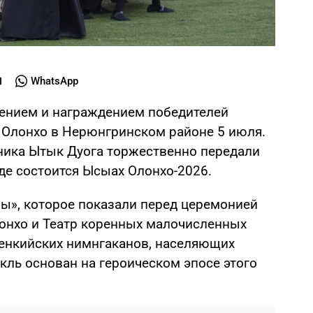
WhatsApp
ением и награждением победителей
 Олонхо в Нерюнгринском районе 5 июля.
ника Ытык Дуога торжественно передали
где состоится Ысыах Олонхо-2026.
ы», которое показали перед церемонией
лонхо и Театр коренных малочисленных
венкийских нимнгаканов, населяющих
кль основан на героическом эпосе этого