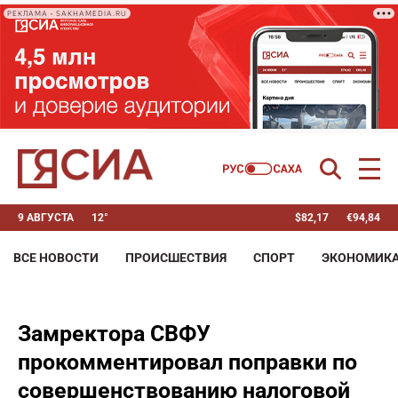
РЕКЛАМА • SAKHAMEDIA.RU
9 АВГУСТА
12°
$
82,17
€
94,84
ВСЕ НОВОСТИ
ПРОИСШЕСТВИЯ
СПОРТ
ЭКОНОМИК
Замректора СВФУ
прокомментировал поправки по
совершенствованию налоговой