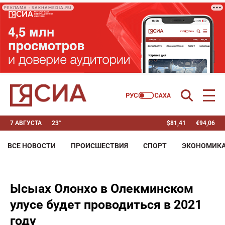
РЕКЛАМА • SAKHAMEDIA.RU
7 АВГУСТА
23°
$
81,41
€
94,06
ВСЕ НОВОСТИ
ПРОИСШЕСТВИЯ
СПОРТ
ЭКОНОМИК
Ысыах Олонхо в Олекминском
улусе будет проводиться в 2021
году