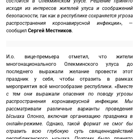
состоится в Олекминском улусе. Решение принято
исходя из интересов жителей улуса и соображений
безопасности, так как в республике сохраняется угроза
распространения коронавирусной инфекции»
, —
сообщил
Сергей Местников
.
И.о. вице-премьера отметил, что жители
многонационального Олекминского улуса до
последнего выражали желание провести этот
праздник у себя, чтобы отразить в рамках
мероприятия всё многообразие республики.
«Вместе
с тем они выражали опасения по поводу угрозы
распространения коронавирусной инфекции. Мы
рассматривали различные варианты проведения
Ысыаха Олонхо, включая организацию праздника в
онлайн-режиме. Однако, такой формат не смог бы
отразить всю глубокую суть священнодействий
республиканского ысыаха. Поэтому было принято