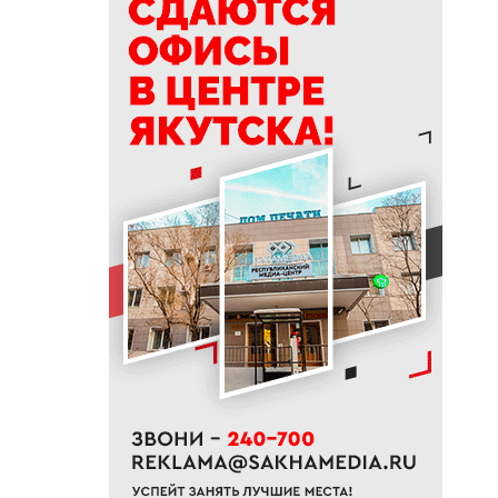
18:40
Приметы на 8 августа 2026
года: что можно и нельзя
делать в Ермолаев день
18:18
ВТБ: россияне увеличивают
расходы на спорт и здоровый
образ жизни
18:16
Сенатор Борисов назвал
встречу главы Якутии с
Путиным сигналом доверия и
значимости региона
18:01
Социальные участковые в
Якутии приняли около 2000
обращений
17:56
Жительница Жатая похитила
33 цветка с клумбы в центре
Якутска