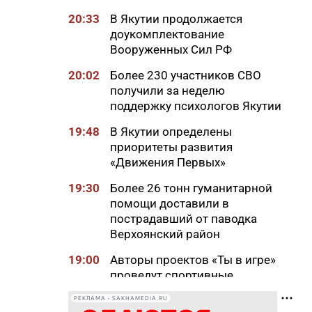
20:33
В Якутии продолжается
доукомплектование
Вооруженных Сил РФ
20:02
Более 230 участников СВО
получили за неделю
поддержку психологов Якутии
19:48
В Якутии определены
приоритеты развития
«Движения Первых»
19:30
Более 26 тонн гуманитарной
помощи доставили в
пострадавший от паводка
Верхоянский район
19:00
Авторы проектов «Ты в игре»
проведут спортивные
мероприятия в рамках Дня
РЕКЛАМА • SAKHAMEDIA.RU
физкультурника