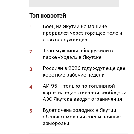
17:51
«Здесь нет типовых задач»:
начальник стройплощадки
Топ новостей
«Полюс Строя» Евгений
Самсонов о работе в суровом
Боец из Якутии на машине
1.
климате
прорвался через горящее поле и
17:45
спас сослуживцев
Слет молодых специалистов
Минтруда Якутии объединил
Тело мужчины обнаружили в
2.
30 участников из трех
парке «Урдэл» в Якутске
муниципалитетов
Россиян в 2026 году ждут еще две
3.
17:34
Якутяне подали более 61
короткие рабочие недели
тысяч заявлений на получение
земельных участков
АИ-95 — только по топливной
4.
карте: на единственной свободной
17:32
«Точка будущего. Якутия»:
АЗС Якутска вводят ограничения
самый масштабный
образовательный проект на
Будет очень холодно: в Якутии
5.
вечной мерзлоте
обещают мокрый снег и ночные
заморозки
17:22
47 участников из арктических
районов Якутии объединил XI