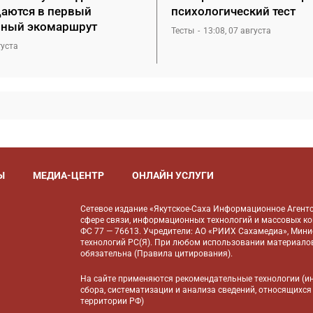
аются в первый
психологический тест
ный экомаршрут
Тесты
13:08, 07 августа
густа
Ы
МЕДИА-ЦЕНТР
ОНЛАЙН УСЛУГИ
Сетевое издание «Якутское-Саха Информационное Агентс
сфере связи, информационных технологий и массовых к
ФС 77 — 76613. Учредители: АО «РИИХ Сахамедиа», Мин
технологий РС(Я). При любом использовании материалов
обязательна (
Правила цитирования
).
На сайте применяются
рекомендательные технологии
(и
сбора, систематизации и анализа сведений, относящихся
территории РФ)