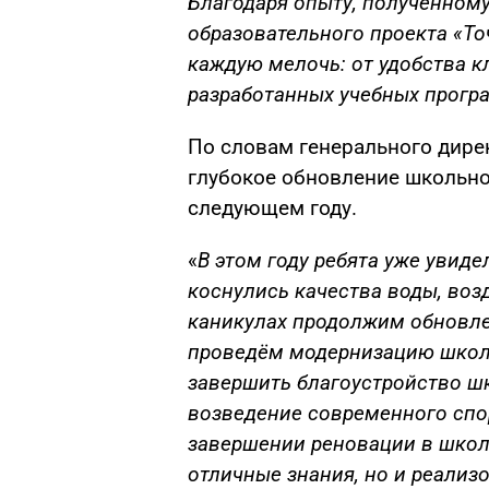
Благодаря опыту, полученному
образовательного проекта «То
каждую мелочь: от удобства 
разработанных учебных прогр
По словам генерального дир
глубокое обновление школьн
следующем году.
«
В этом году ребята уже увид
коснулись качества воды, воз
каникулах продолжим обновле
проведём модернизацию школь
завершить благоустройство ш
возведение современного спо
завершении реновации в школ
отличные знания, но и реализ