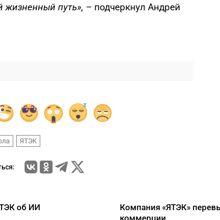
й жизненный путь»,
– подчеркнул Андрей
ола
ЯТЭК
ься:
ЯТЭК об ИИ
Компания «ЯТЭК» перевы
коммерции