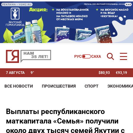
РЕКЛАМА • YGMZ.RU
7 АВГУСТА
9°
$
80,93
€
93,19
ВСЕ НОВОСТИ
ПРОИСШЕСТВИЯ
СПОРТ
ЭКОНОМИК
Выплаты республиканского
маткапитала «Семья» получили
около двух тысяч семей Якутии с