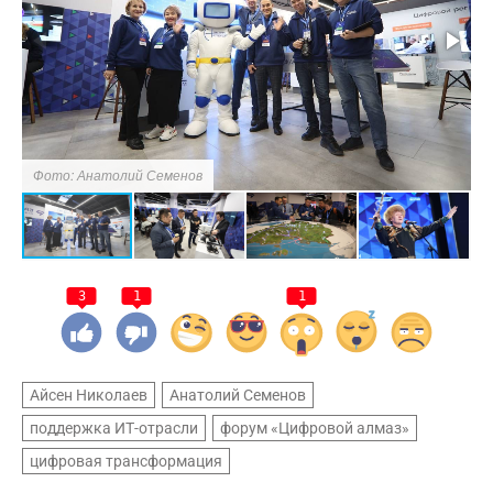
Фото: Анатолий Семенов
Ф
3
1
1
Айсен Николаев
Анатолий Семенов
поддержка ИТ-отрасли
форум «Цифровой алмаз»
цифровая трансформация