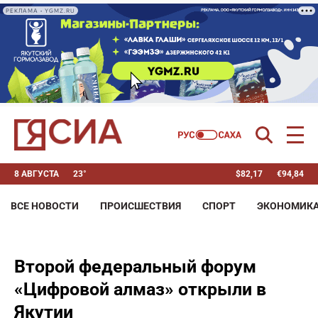
РЕКЛАМА • YGMZ.RU
8 АВГУСТА
23°
$
82,17
€
94,84
ВСЕ НОВОСТИ
ПРОИСШЕСТВИЯ
СПОРТ
ЭКОНОМИК
Второй федеральный форум
«Цифровой алмаз» открыли в
Якутии