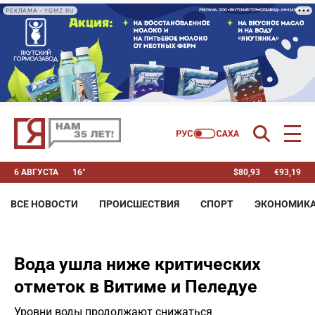
РЕКЛАМА • YGMZ.RU
6 АВГУСТА
16°
$
80,93
€
93,19
ВСЕ НОВОСТИ
ПРОИСШЕСТВИЯ
СПОРТ
ЭКОНОМИК
Вода ушла ниже критических
отметок в Витиме и Пеледуе
Уровни воды продолжают снижаться