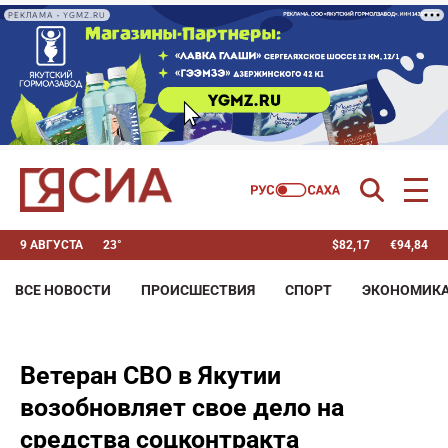
РЕКЛАМА • YGMZ.RU
9 АВГУСТА
23°
$
82,17
€
94,84
ВСЕ НОВОСТИ
ПРОИСШЕСТВИЯ
СПОРТ
ЭКОНОМИК
Ветеран СВО в Якутии
возобновляет свое дело на
средства соцконтракта