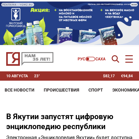
РЕКЛАМА • YGMZ.RU
10 АВГУСТА
23°
$
82,17
€
94,84
ВСЕ НОВОСТИ
ПРОИСШЕСТВИЯ
СПОРТ
ЭКОНОМИК
В Якутии запустят цифровую
энциклопедию республики
Электронная «Энциклопедия Якутии» будет доступна