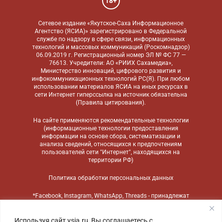
18+
Сетевое издание «Якутское-Саха Информационное
Агентство (ЯСИА)» зарегистрировано в Федеральной
службе по надзору в сфере связи, информационных
технологий и массовых коммуникаций (Роскомнадзор)
06.09.2019 г. Регистрационный номер ЭЛ № ФС 77 —
76613. Учредители: АО «РИИХ Сахамедиа»,
Министерство инноваций, цифрового развития и
инфокоммуникационных технологий РС(Я). При любом
использовании материалов ЯСИА на иных ресурсах в
сети Интернет гиперссылка на источник обязательна
(
Правила цитирования
).
На сайте применяются
рекомендательные технологии
(информационные технологии предоставления
информации на основе сбора, систематизации и
анализа сведений, относящихся к предпочтениям
пользователей сети "Интернет", находящихся на
территории РФ)
Политика обработки персональных данных
*Facebook, Instagram, WhatsApp, Threads - принадлежат
компании Meta, признанной экстремистской
организацией и запрещенной в России
Используя сайт ysia.ru, Вы соглашаетесь с