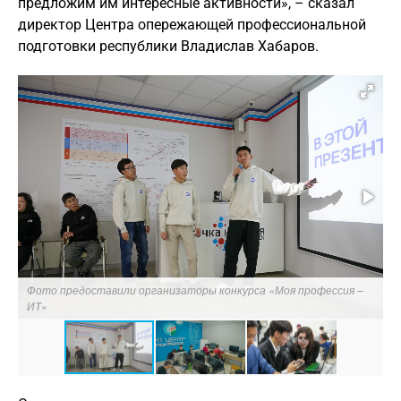
предложим им интересные активности», – сказал
директор Центра опережающей профессиональной
подготовки республики Владислав Хабаров.
Фото предоставили организаторы конкурса «Моя профессия –
Ф
ИТ»
И