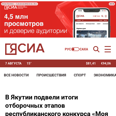
РЕКЛАМА • SAKHAMEDIA.RU
7 АВГУСТА
15°
$
81,41
€
94,06
ВСЕ НОВОСТИ
ПРОИСШЕСТВИЯ
СПОРТ
ЭКОНОМИК
В Якутии подвели итоги
отборочных этапов
республиканского конкурса «Моя