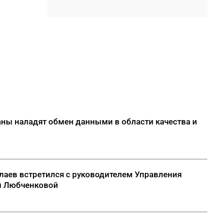
13:08
Что беспокоит твое
подсознание: выбери облака
— быстрый психологический
тест
12:52
В Кобяйском районе
отменили режим ЧС в лесах
12:34
До +32 градусов: летняя жара
вернется в Якутию в
выходные
аны наладят обмен данными в области качества и
12:07
Якутские танцоры завоевали
призовые места на
международных турнирах в
Китае
олаев встретился с руководителем Управления
ДАЛЕЕ
й Любченковой