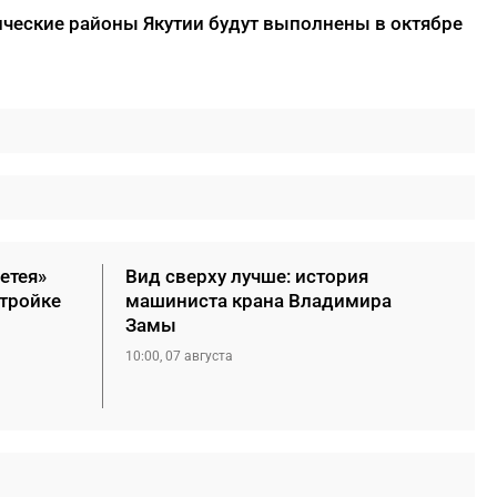
ические районы Якутии будут выполнены в октябре
етея»
Вид сверху лучше: история
стройке
машиниста крана Владимира
Замы
10:00, 07 августа