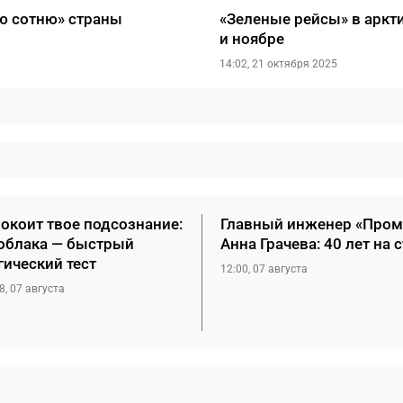
ю сотню» страны
«Зеленые рейсы» в аркт
и ноябре
14:02, 21 октября 2025
окоит твое подсознание:
Главный инженер «Пром
облака — быстрый
Анна Грачева: 40 лет на 
гический тест
12:00, 07 августа
8, 07 августа