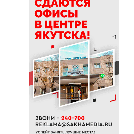
15:30
Мультфильмы по мотивам
эвенских сказок покажут в
Якутске
15:15
Гороскоп на 8 августа 2026
года для всех знаков зодиака
14:58
Единый день подачи
документов в колледжи и
техникумы организовали в
Якутске
14:35
«Ситим»: как 110 километров
сопок долины Туймаада
превращаются в первый
масштабный экомаршрут
14:15
Центр обработки данных для
развития ИИ станет новой
точкой роста цифровой