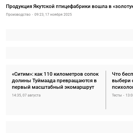
Продукция Якутской птицефабрики вошла в «золоту
Производство
09:23, 17 ноября 2025
«Ситим»: как 110 километров сопок
Что бесп
долины Туймаада превращаются в
выбери 
первый масштабный экомаршрут
психоло
14:35, 07 августа
Тесты
13:0