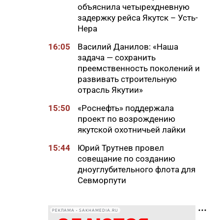
объяснила четырехдневную
задержку рейса Якутск – Усть-
Нера
16:05
Василий Данилов: «Наша
задача — сохранить
преемственность поколений и
развивать строительную
отрасль Якутии»
15:50
«Роснефть» поддержала
проект по возрождению
якутской охотничьей лайки
15:44
Юрий Трутнев провел
совещание по созданию
дноуглубительного флота для
Севморпути
15:39
За первые часы единого дня
подачи документов в Якутске
РЕКЛАМА • SAKHAMEDIA.RU
приняли более 300 заявлений