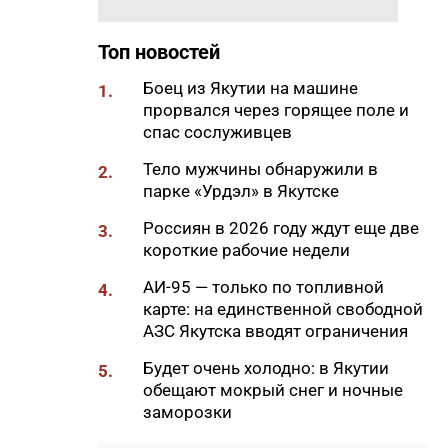
экономики Якутии
14:02
90 лет созидая Якутию:
Топ новостей
Специальный проект ЯСИА к
юбилею строительной
Боец из Якутии на машине
1.
отрасли
прорвался через горящее поле и
спас сослуживцев
13:55
МВД предупредило семьи
участников СВО о новых
Тело мужчины обнаружили в
2.
схемах обмана
парке «Урдэл» в Якутске
13:41
В Якутии заготовили более
Россиян в 2026 году ждут еще две
3.
104 000 тонн сена
короткие рабочие недели
13:31
В Госдуме предложили
АИ-95 — только по топливной
4.
увеличить МРОТ до 50 000
карте: на единственной свободной
рублей
АЗС Якутска вводят ограничения
13:22
Якутский горсуд оправдал
Будет очень холодно: в Якутии
5.
обвиняемого по делу о
обещают мокрый снег и ночные
лесном пожаре на 51 миллион
заморозки
рублей