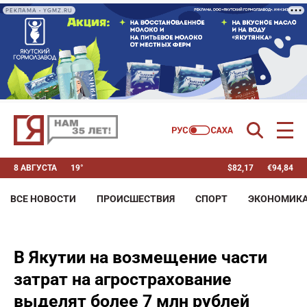
РЕКЛАМА • YGMZ.RU
8 АВГУСТА
19°
$
82,17
€
94,84
ВСЕ НОВОСТИ
ПРОИСШЕСТВИЯ
СПОРТ
ЭКОНОМИК
В Якутии на возмещение части
затрат на агрострахование
выделят более 7 млн рублей