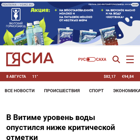
РЕКЛАМА • YGMZ.RU
8 АВГУСТА
11°
$
82,17
€
94,84
ВСЕ НОВОСТИ
ПРОИСШЕСТВИЯ
СПОРТ
ЭКОНОМИК
В Витиме уровень воды
опустился ниже критической
отметки