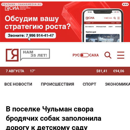
РЕКЛАМА • SAKHAMEDIA.RU
7 АВГУСТА
17°
$
81,41
€
94,06
ВСЕ НОВОСТИ
ПРОИСШЕСТВИЯ
СПОРТ
ЭКОНОМИК
В поселке Чульман свора
бродячих собак заполонила
дорогу к детскому саду