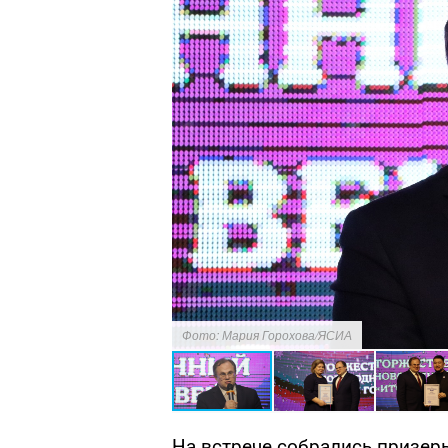
Фото: Мария Горохова/ЯСИА
На встрече собрались призер