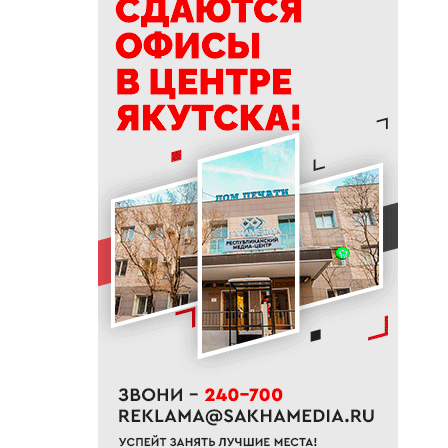
своей жизни
09:41
Сколько стоит, собрать
ребенка в школу на Дальнем
Востоке
09:20
В Якутии заготовлено 114
тысяч тонн сена и 200 тонн
сенажа
09:00
На Камчатке завершилась
парусная экспедиция из
Якутии
06:15
До +27 градусов прогреется
воздух в Якутске в субботу
21:00
Деловая программа ВЭФ-2026
охватывает почти 70 сессий
20:33
В Якутии продолжается
доукомплектование ВС РФ