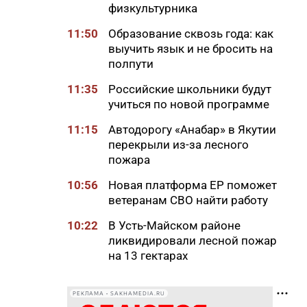
физкультурника
11:50
Образование сквозь года: как
выучить язык и не бросить на
полпути
11:35
Российские школьники будут
учиться по новой программе
11:15
Автодорогу «Анабар» в Якутии
перекрыли из-за лесного
пожара
10:56
Новая платформа ЕР поможет
ветеранам СВО найти работу
10:22
В Усть-Майском районе
ликвидировали лесной пожар
на 13 гектарах
10:01
Якутяне рассказали, что
считают главным подарком в
РЕКЛАМА • SAKHAMEDIA.RU