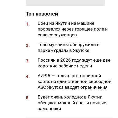
20:02
Более 230 участников СВО
получили за неделю
Топ новостей
поддержку психологов Якутии
Боец из Якутии на машине
1.
19:48
В Якутии определены
прорвался через горящее поле и
приоритеты развития
спас сослуживцев
«Движения Первых»
Тело мужчины обнаружили в
2.
19:30
Более 26 тонн гуманитарной
парке «Урдэл» в Якутске
помощи доставили в
пострадавший от паводка
Россиян в 2026 году ждут еще две
3.
Верхоянский район
короткие рабочие недели
19:00
Авторы проектов «Ты в игре»
АИ-95 — только по топливной
4.
проведут спортивные
карте: на единственной свободной
мероприятия в рамках Дня
АЗС Якутска вводят ограничения
физкультурника
Будет очень холодно: в Якутии
5.
18:40
Приметы на 8 августа 2026
обещают мокрый снег и ночные
года: что можно и нельзя
заморозки
делать в Ермолаев день