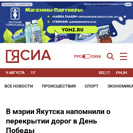
РЕКЛАМА • YGMZ.RU
9 АВГУСТА
15°
$
82,17
€
94,84
ВСЕ НОВОСТИ
ПРОИСШЕСТВИЯ
СПОРТ
ЭКОНОМИК
В мэрии Якутска напомнили о
перекрытии дорог в День
Победы