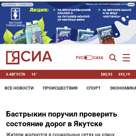
РЕКЛАМА • YGMZ.RU
6 АВГУСТА
16°
$
80,93
€
93,19
ВСЕ НОВОСТИ
ПРОИСШЕСТВИЯ
СПОРТ
ЭКОНОМИК
Бастрыкин поручил проверить
состояние дорог в Якутске
Жители жалуются в социальных сетях на улицу