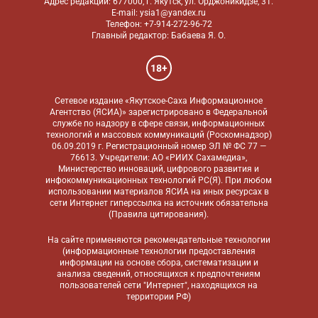
Адрес редакции: 677000, г. Якутск, ул. Орджоникидзе, 31.
E-mail: ysia1@yandex.ru
Телефон: +7-914-272-96-72
Главный редактор: Бабаева Я. О.
18+
Сетевое издание «Якутское-Саха Информационное
Агентство (ЯСИА)» зарегистрировано в Федеральной
службе по надзору в сфере связи, информационных
технологий и массовых коммуникаций (Роскомнадзор)
06.09.2019 г. Регистрационный номер ЭЛ № ФС 77 —
76613. Учредители: АО «РИИХ Сахамедиа»,
Министерство инноваций, цифрового развития и
инфокоммуникационных технологий РС(Я). При любом
использовании материалов ЯСИА на иных ресурсах в
сети Интернет гиперссылка на источник обязательна
(
Правила цитирования
).
На сайте применяются
рекомендательные технологии
(информационные технологии предоставления
информации на основе сбора, систематизации и
анализа сведений, относящихся к предпочтениям
пользователей сети "Интернет", находящихся на
территории РФ)