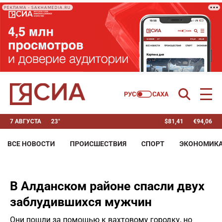
РЕКЛАМА • SAKHAMEDIA.RU
7 АВГУСТА
23°
$
81,41
€
94,06
ВСЕ НОВОСТИ
ПРОИСШЕСТВИЯ
СПОРТ
ЭКОНОМИК
В Алданском районе спасли двух
заблудившихся мужчин
Они пошли за помощью к вахтовому городку, но