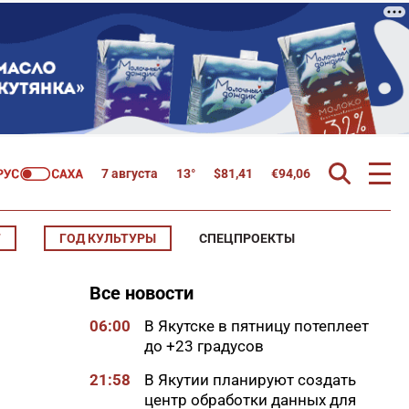
7 августа
13°
$
81,41
€
94,06
Т
ГОД КУЛЬТУРЫ
СПЕЦПРОЕКТЫ
Все новости
06:00
В Якутске в пятницу потеплеет
до +23 градусов
21:58
В Якутии планируют создать
центр обработки данных для