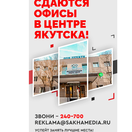
СВО и членов их семей
получили земельные участки
в Якутии
19:50
76% якутян заранее
предупреждают работодателя
об увольнении
19:25
Новый аэропорт в Мирном
планируется ввести в
эксплуатацию в 2027 году
19:00
В Якутии работает пилотный
проект «Маршрут заботы» для
пациентов после выписки
18:47
В Якутии стартовал
молодежный Суглан коренных
малочисленных народов
Севера
18:40
В Якутии заготовлено более