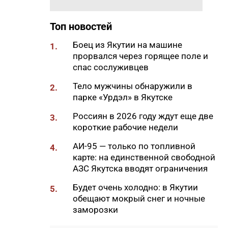
65% от годового плана сырого
молока
Топ новостей
18:29
Якутские механики
Боец из Якутии на машине
1.
восстановили две единицы
прорвался через горящее поле и
спецтехники в зоне СВО
спас сослуживцев
18:22
В АЗС Южной Якутии ситуация
Тело мужчины обнаружили в
2.
стабилизируется
парке «Урдэл» в Якутске
18:05
Вышла новая инди-хоррор
Россиян в 2026 году ждут еще две
3.
игра от якутских
короткие рабочие недели
разработчиков
АИ-95 — только по топливной
4.
18:01
85-квартирный дом в
карте: на единственной свободной
Октемцах сдадут в конце
АЗС Якутска вводят ограничения
августа
Будет очень холодно: в Якутии
5.
17:50
Минздрав Якутии: раннее
обещают мокрый снег и ночные
выявление гепатита С
заморозки
позволяет предотвратить
осложнения