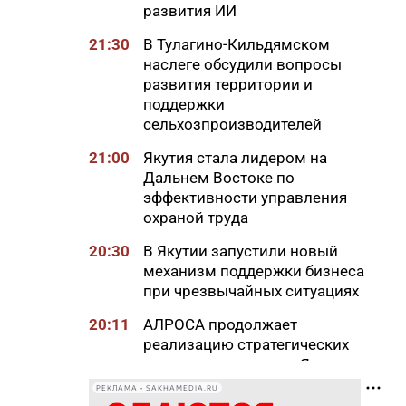
развития ИИ
21:30
В Тулагино-Кильдямском
наслеге обсудили вопросы
развития территории и
поддержки
сельхозпроизводителей
21:00
Якутия стала лидером на
Дальнем Востоке по
эффективности управления
охраной труда
20:30
В Якутии запустили новый
механизм поддержки бизнеса
при чрезвычайных ситуациях
20:11
АЛРОСА продолжает
реализацию стратегических
проектов развития в Якутии
РЕКЛАМА • SAKHAMEDIA.RU
20:00
Более 1,3 тысячи участников