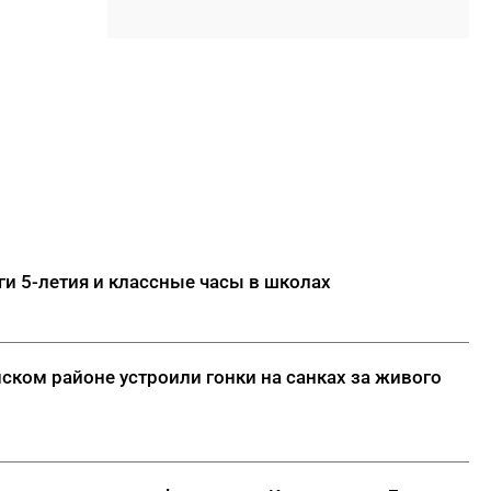
отбившийся от матери
17:30
Якутяне могут попасть в
Гранд-финал «КАРДО» через
открытые квалификации во
Владивостоке
17:15
ООО «Транснефть – Восток»
оказало помощь эвенкийской
общине
17:00
Минтранс Якутии:
ги 5-летия и классные часы в школах
транспортный комплекс
полностью обеспечен
топливом
ском районе устроили гонки на санках за живого
ДАЛЕЕ