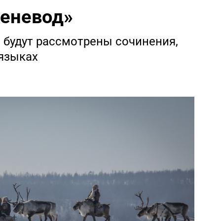
леневод»
 будут рассмотрены сочинения,
языках