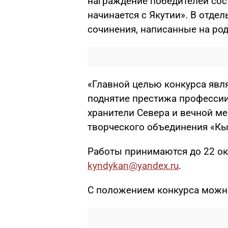
награждение победителей сос
начинается с Якутии». В отде
сочинения, написанные на ро
«Главной целью конкурса явл
поднятие престижа профессии
хранители Севера и вечной ме
творческого объединения «К
Работы принимаются до 22 ок
kyndykan@yandex.ru
.
С положением конкурса можн