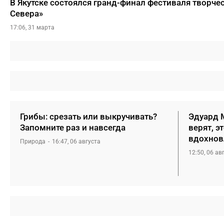
В Якутске состоялся гранд-финал фестиваля творч
Севера»
17:06, 31 марта
Грибы: срезать или выкручивать?
Эдуард М
Запомните раз и навсегда
верят, э
вдохнов
Природа
16:47, 06 августа
12:50, 06 ав