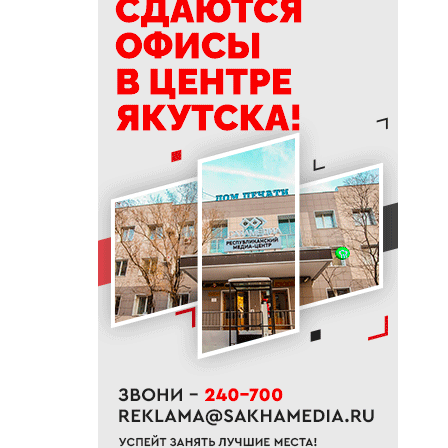
19:50
76% якутян заранее
предупреждают работодателя
об увольнении
19:25
Новый аэропорт в Мирном
планируется ввести в
эксплуатацию в 2027 году
19:00
В Якутии работает пилотный
проект «Маршрут заботы» для
пациентов после выписки
18:47
В Якутии стартовал
молодежный Суглан коренных
малочисленных народов
Севера
18:40
В Якутии заготовлено более
65% от годового плана сырого
молока