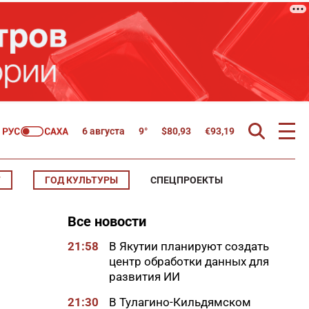
6 августа
9°
$
80,93
€
93,19
Т
ГОД КУЛЬТУРЫ
СПЕЦПРОЕКТЫ
Все новости
21:58
В Якутии планируют создать
центр обработки данных для
развития ИИ
21:30
В Тулагино-Кильдямском