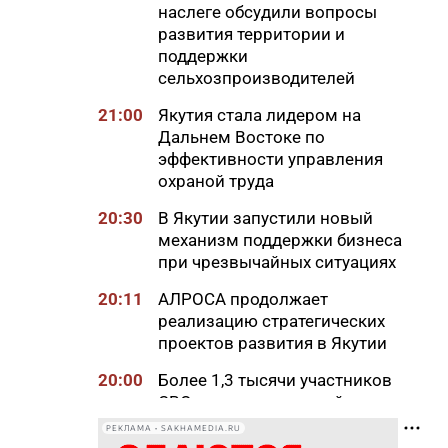
наслеге обсудили вопросы
развития территории и
поддержки
сельхозпроизводителей
21:00
Якутия стала лидером на
Дальнем Востоке по
эффективности управления
охраной труда
20:30
В Якутии запустили новый
механизм поддержки бизнеса
при чрезвычайных ситуациях
20:11
АЛРОСА продолжает
реализацию стратегических
проектов развития в Якутии
20:00
Более 1,3 тысячи участников
СВО и членов их семей
получили земельные участки
РЕКЛАМА • SAKHAMEDIA.RU
в Якутии