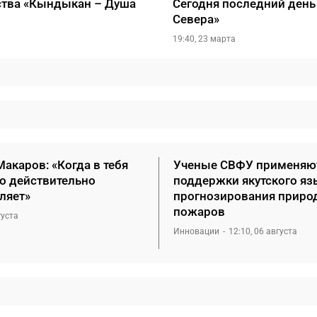
ества «Кындыкан – Душа
Сегодня последний день
Севера»
19:40, 23 марта
акаров: «Когда в тебя
Ученые СВФУ применяю
то действительно
поддержки якутского яз
ляет»
прогнозирования приро
пожаров
густа
Инновации
12:10, 06 августа