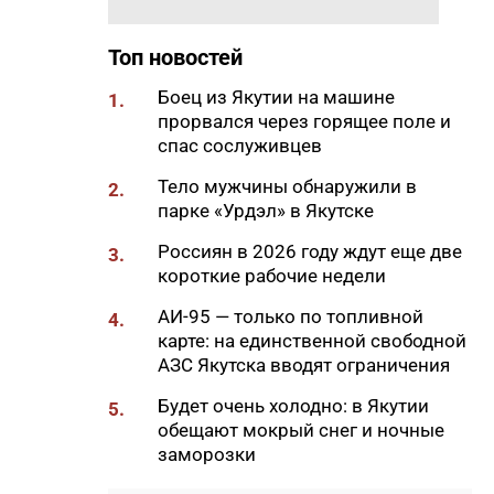
18:29
Якутские механики
восстановили две единицы
Топ новостей
спецтехники в зоне СВО
Боец из Якутии на машине
1.
18:22
В АЗС Южной Якутии ситуация
прорвался через горящее поле и
стабилизируется
спас сослуживцев
18:05
Вышла новая инди-хоррор
Тело мужчины обнаружили в
2.
игра от якутских
парке «Урдэл» в Якутске
разработчиков
Россиян в 2026 году ждут еще две
3.
18:01
85-квартирный дом в
короткие рабочие недели
Октемцах сдадут в конце
августа
АИ-95 — только по топливной
4.
карте: на единственной свободной
17:50
Минздрав Якутии: раннее
АЗС Якутска вводят ограничения
выявление гепатита С
позволяет предотвратить
Будет очень холодно: в Якутии
5.
осложнения
обещают мокрый снег и ночные
заморозки
17:36
В Таттинском районе в село
забрел медвежонок,