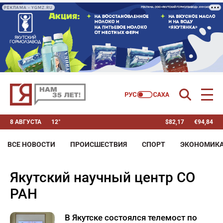
РЕКЛАМА • YGMZ.RU
8 АВГУСТА
12°
$
82,17
€
94,84
ВСЕ НОВОСТИ
ПРОИСШЕСТВИЯ
СПОРТ
ЭКОНОМИК
Якутский научный центр СО
РАН
В Якутске состоялся телемост по