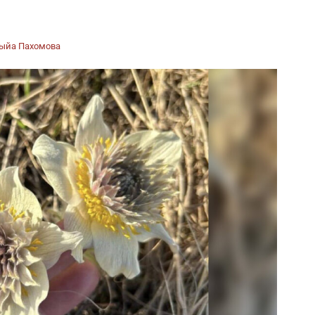
ыйа Пахомова