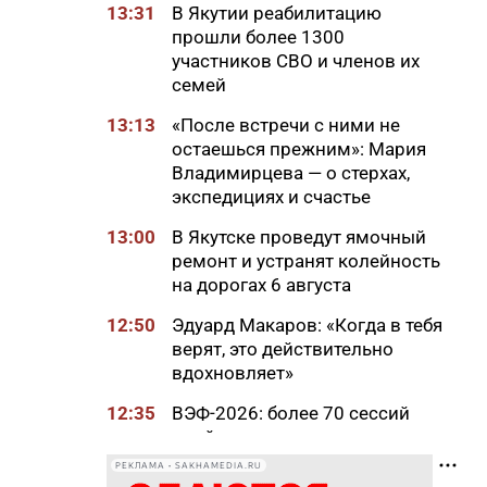
13:31
В Якутии реабилитацию
прошли более 1300
участников СВО и членов их
семей
13:13
«После встречи с ними не
остаешься прежним»: Мария
Владимирцева — о стерхах,
экспедициях и счастье
13:00
В Якутске проведут ямочный
ремонт и устранят колейность
на дорогах 6 августа
12:50
Эдуард Макаров: «Когда в тебя
верят, это действительно
вдохновляет»
12:35
ВЭФ-2026: более 70 сессий
пройдут под девизом
«Дальний Восток — развитие
РЕКЛАМА • SAKHAMEDIA.RU
во благо людей»