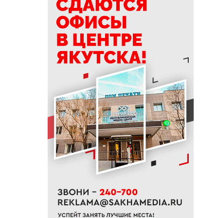
12:10
Ученые Якутии применяют ИИ
для поддержки якутского
языка и прогнозирования
природных пожаров
11:58
Паводок в Верхоянском
районе: вода ушла, идет
подсчет ущерба
11:41
В зону СВО из Якутии с начала
года направлено более 100
единиц техники
11:39
В Южной Якутии увеличили
суточные лимиты отпуска
бензина
11:26
В Алданском районе
раскрыли кражу
инструментов из гаража