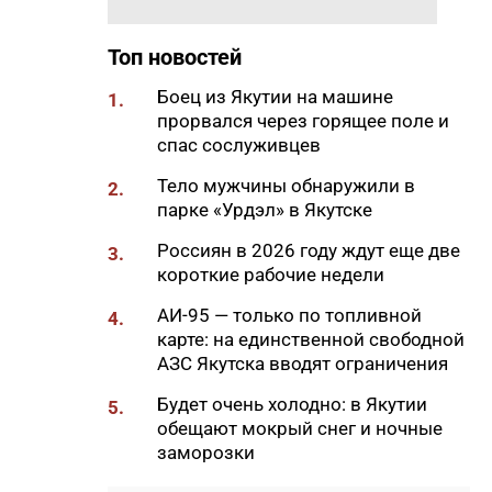
11:14
«Философия комфорта»: как
₽
ЖК «Ленские высоты» создаст
Топ новостей
новый уровень жизни в
Якутске
Боец из Якутии на машине
1.
прорвался через горящее поле и
11:13
Названы районы Якутии, где
спас сослуживцев
клещи кусали чаще всего этим
летом
Тело мужчины обнаружили в
2.
парке «Урдэл» в Якутске
11:01
Россиянам назвали факторы,
которые могут снизить
Россиян в 2026 году ждут еще две
3.
будущую пенсию
короткие рабочие недели
11:00
«Моя новая семья»: Тургун и
АИ-95 — только по топливной
4.
Сайнаара ищут родителей
карте: на единственной свободной
АЗС Якутска вводят ограничения
10:54
Школьники из Якутии
отправились на Северный
Будет очень холодно: в Якутии
5.
полюс с экспедицией
обещают мокрый снег и ночные
Росатома
заморозки
10:42
В Якутии семь лесных