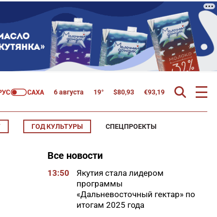
6 августа
19°
$
80,93
€
93,19
Т
ГОД КУЛЬТУРЫ
СПЕЦПРОЕКТЫ
Все новости
13:50
Якутия стала лидером
программы
«Дальневосточный гектар» по
итогам 2025 года