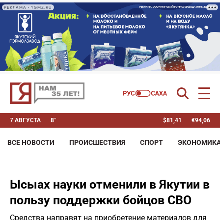
РЕКЛАМА • YGMZ.RU
7 АВГУСТА
8°
$
81,41
€
94,06
ВСЕ НОВОСТИ
ПРОИСШЕСТВИЯ
СПОРТ
ЭКОНОМИК
Ысыах науки отменили в Якутии в
пользу поддержки бойцов СВО
Средства направят на приобретение материалов для