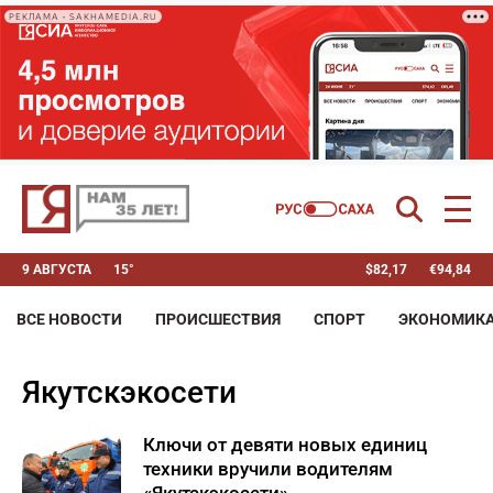
РЕКЛАМА • SAKHAMEDIA.RU
9 АВГУСТА
15°
$
82,17
€
94,84
ВСЕ НОВОСТИ
ПРОИСШЕСТВИЯ
СПОРТ
ЭКОНОМИК
Якутскэкосети
Ключи от девяти новых единиц
техники вручили водителям