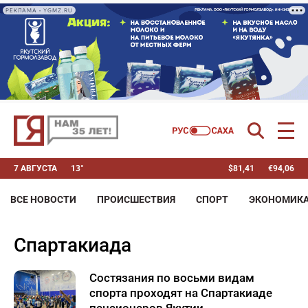
РЕКЛАМА • YGMZ.RU
7 АВГУСТА
13°
$
81,41
€
94,06
ВСЕ НОВОСТИ
ПРОИСШЕСТВИЯ
СПОРТ
ЭКОНОМИК
спартакиада
Состязания по восьми видам
спорта проходят на Спартакиаде