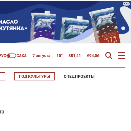
7 августа
15°
$
81,41
€
94,06
Т
ГОД КУЛЬТУРЫ
СПЕЦПРОЕКТЫ
та