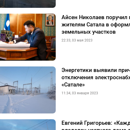
Айсен Николаев поручил
жителям Сатала в оформ
земельных участков
22:33, 03 мая 2023
Энергетики выявили при
отключения электроснаб
«Сатале»
11:34, 03 января 2023
Евгений Григорьев: «Каж