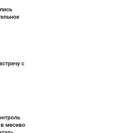
ились
тельное
встречу с
онтроль
 в месиво
атал»