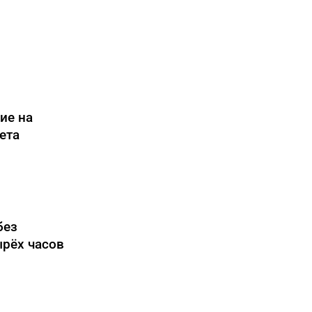
ие на
ета
без
ырёх часов