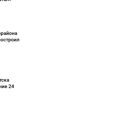
орайона
построил
тска
ние 24