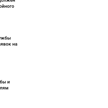
 должен
ойного
лужбы
аявок на
бы и
елям