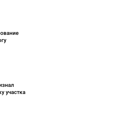
рование
огу
изнал
у участка