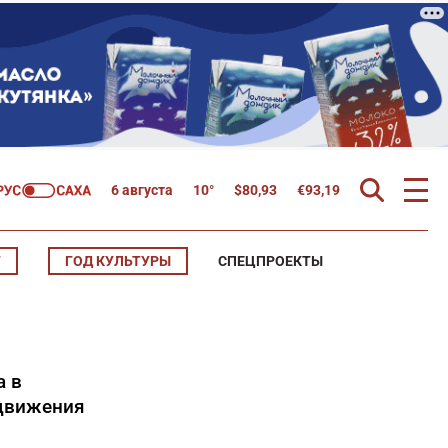
6 августа
10°
$
80,93
€
93,19
Т
ГОД КУЛЬТУРЫ
СПЕЦПРОЕКТЫ
а в
 движения