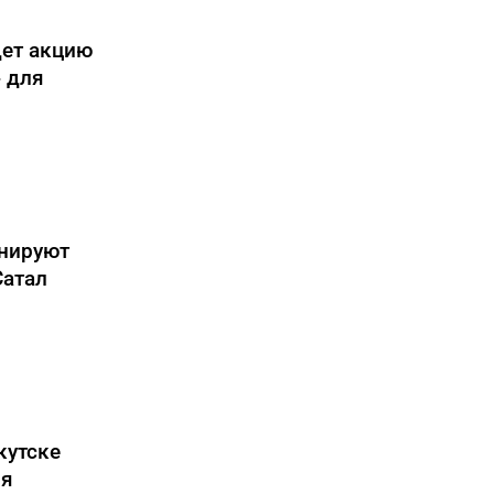
дет акцию
 для
нируют
Сатал
кутске
ля