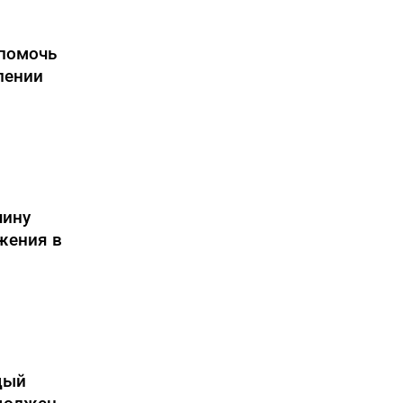
 помочь
лении
чину
жения в
дый