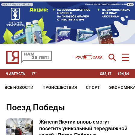
РЕКЛАМА • YGMZ.RU
9 АВГУСТА
17°
$
82,17
€
94,84
ВСЕ НОВОСТИ
ПРОИСШЕСТВИЯ
СПОРТ
ЭКОНОМИК
Поезд Победы
Жители Якутии вновь смогут
посетить уникальный передвижной