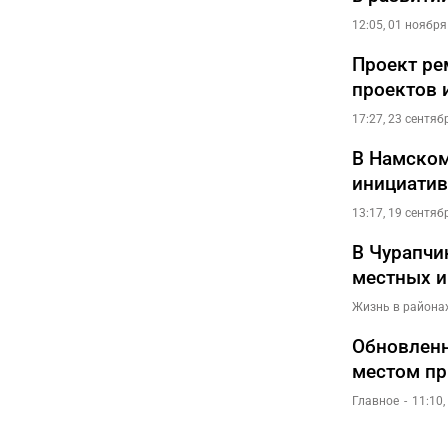
12:05, 01 ноября
Проект ре
проектов 
17:27, 23 сентяб
В Намском
инициатив
13:17, 19 сентяб
В Чурапчи
местных и
Жизнь в района
Обновленн
местом пр
Главное
11:10,