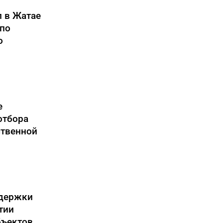
 в Жатае
 по
о
е
отбора
ственной
ддержки
тии
бъектов