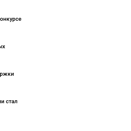
конкурсе
ых
ержки
ии стал