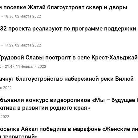
м поселке Жатай благоустроят сквер и дворы
18:30, 02 марта 2022
332 проекта реализуют по программе поддержки
17:29, 02 марта 2022
рудовой Славы построят в селе Крест-Хальджай
х
21:47, 11 февраля 2022
ачнут благоустройство набережной реки Вилюй
ля 2022
объявили конкурс видеороликов «Мы – будущее 
атива в развитии родного края»
 2022
оселка Айхал победила в марафоне «Женские и
и территорий»