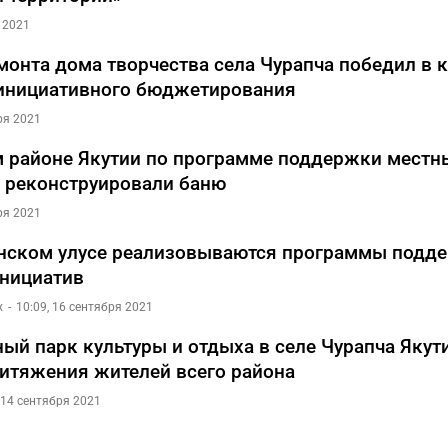
 2021
монта дома творчества села Чурапча победил в 
инициативного бюджетирования
ря 2021
 районе Якутии по программе поддержки местн
 реконструировали баню
ря 2021
нском улусе реализовываются программы подд
нициатив
х
10:09, 16 сентября 2021
ый парк культуры и отдыха в селе Чурапча Якут
итяжения жителей всего района
 14 сентября 2021