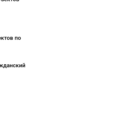
ектов по
ажданский