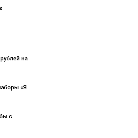
х
 рублей на
наборы «Я
бы с