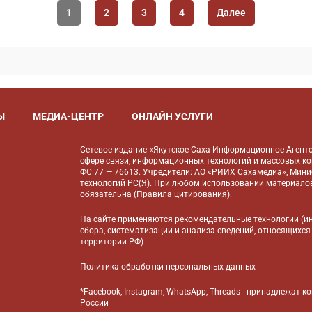
1
2
3
4
Далее
Ы
МЕДИА-ЦЕНТР
ОНЛАЙН УСЛУГИ
Сетевое издание «Якутское-Саха Информационное Агентс
сфере связи, информационных технологий и массовых к
ФС 77 — 76613. Учредители: АО «РИИХ Сахамедиа», Мин
технологий РС(Я). При любом использовании материалов
обязательна (
Правила цитирования
).
На сайте применяются
рекомендательные технологии
(и
сбора, систематизации и анализа сведений, относящихся
территории РФ)
Политика обработки персональных данных
*Facebook, Instagram, WhatsApp, Threads - принадлежат 
России