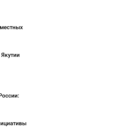
 местных
 Якутии
России:
нициативы