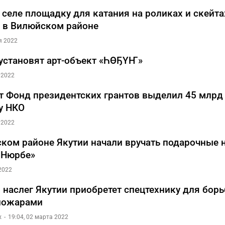
 селе площадку для катания на роликах и скейта
 в Вилюйском районе
я 2022
 установят арт-объект «ҺӨҔҮҤ»
 2022
ет Фонд президентских грантов выделил 45 млрд
у НКО
 2022
ком районе Якутии начали вручать подарочные 
 Нюрбе»
2022
 наслег Якутии приобретет спецтехнику для борь
пожарами
х
19:04, 02 марта 2022