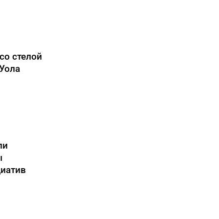
со стелой
Уола
ли
ы
иатив