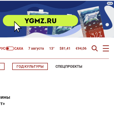
7 августа
13°
$
81,41
€
94,06
Т
ГОД КУЛЬТУРЫ
СПЕЦПРОЕКТЫ
зины
т»