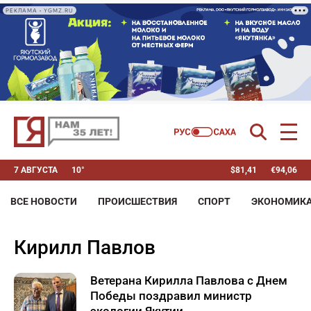
РЕКЛАМА • YGMZ.RU
7 АВГУСТА
10°
$
81,41
€
94,06
ВСЕ НОВОСТИ
ПРОИСШЕСТВИЯ
СПОРТ
ЭКОНОМИК
Кирилл Павлов
Ветерана Кирилла Павлова с Днем
Победы поздравил министр