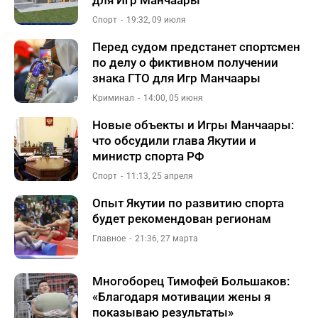
для Игр Манчаары
Спорт
19:32, 09 июля
Перед судом предстанет спортсмен
по делу о фиктивном получении
знака ГТО для Игр Манчаары
Криминал
14:00, 05 июня
Новые объекты и Игры Манчаары:
что обсудили глава Якутии и
министр спорта РФ
Спорт
11:13, 25 апреля
Опыт Якутии по развитию спорта
будет рекомендован регионам
Главное
21:36, 27 марта
Многоборец Тимофей Большаков:
«Благодаря мотивации жены я
показываю результаты»