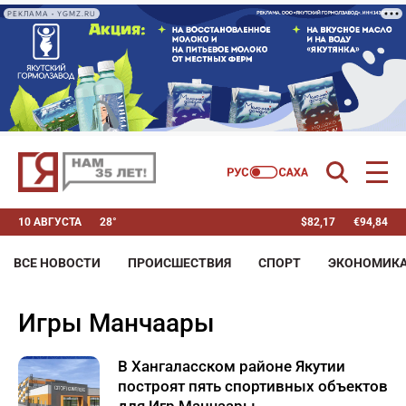
РЕКЛАМА • YGMZ.RU
10 АВГУСТА
28°
$
82,17
€
94,84
ВСЕ НОВОСТИ
ПРОИСШЕСТВИЯ
СПОРТ
ЭКОНОМИК
Игры Манчаары
В Хангаласском районе Якутии
построят пять спортивных объектов