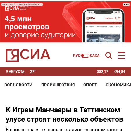
РЕКЛАМА • SAKHAMEDIA.RU
9 АВГУСТА
27°
$
82,17
€
94,84
ВСЕ НОВОСТИ
ПРОИСШЕСТВИЯ
СПОРТ
ЭКОНОМИК
К Играм Манчаары в Таттинском
улусе строят несколько объектов
В районе появятся школа, стадион, спорткомплекс и