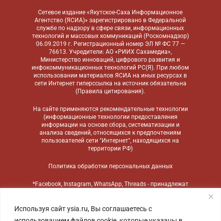
Сетевое издание «Якутское-Саха Информационное
Агентство (ЯСИА)» зарегистрировано в Федеральной
службе по надзору в сфере связи, информационных
технологий и массовых коммуникаций (Роскомнадзор)
06.09.2019 г. Регистрационный номер ЭЛ № ФС 77 —
76613. Учредители: АО «РИИХ Сахамедиа»,
Министерство инноваций, цифрового развития и
инфокоммуникационных технологий РС(Я). При любом
использовании материалов ЯСИА на иных ресурсах в
сети Интернет гиперссылка на источник обязательна
(
Правила цитирования
).
На сайте применяются
рекомендательные технологии
(информационные технологии предоставления
информации на основе сбора, систематизации и
анализа сведений, относящихся к предпочтениям
пользователей сети "Интернет", находящихся на
территории РФ)
Политика обработки персональных данных
*Facebook, Instagram, WhatsApp, Threads - принадлежат
компании Meta, признанной экстремистской
организацией и запрещенной в России
Используя сайт ysia.ru, Вы соглашаетесь с
использованием файлов cookie, которые указаны в