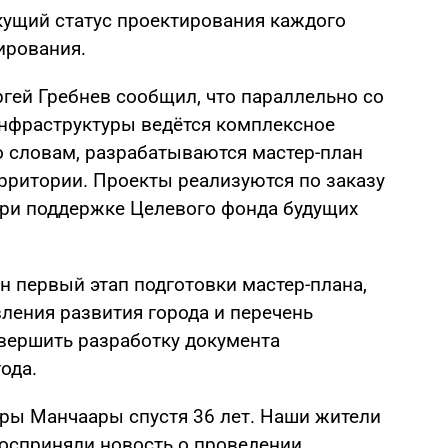
кущий статус проектирования каждого
ирования.
ргей Гребнев сообщил, что параллельно со
нфраструктуры ведётся комплексное
о словам, разрабатываются мастер-план
ерритории. Проекты реализуются по заказу
при поддержке Целевого фонда будущих
н первый этап подготовки мастер-плана,
ения развития города и перечень
вершить разработку документа
ода.
гры Манчаары спустя 36 лет. Наши жители
осприняли новость о проведении