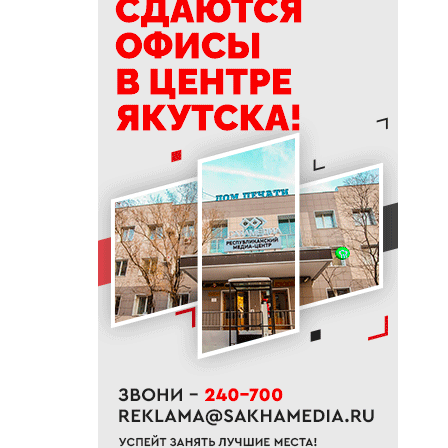
12:00
Семечки и аппендицит: что на
самом деле опасно для
кишечника
11:31
Жители Якутии могут посетить
выставку «Петергоф.
Великолепный век»
11:18
В Сунтарском районе
потушили один лесной пожар
11:00
Глава ЖДЯ поздравил
строителей с
профессиональным
праздником
10:28
В Якутске у женщины по схеме
«инвестиции» похитили 370
тысяч рублей
10:16
Минпросвещения обновило