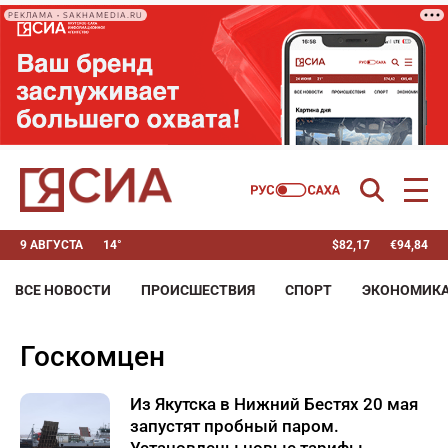
РЕКЛАМА • SAKHAMEDIA.RU
9 АВГУСТА
14°
$
82,17
€
94,84
ВСЕ НОВОСТИ
ПРОИСШЕСТВИЯ
СПОРТ
ЭКОНОМИК
Госкомцен
Из Якутска в Нижний Бестях 20 мая
запустят пробный паром.