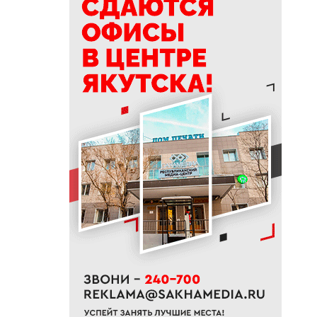
СВО и членов их семей
получили земельные участки
в Якутии
19:50
76% якутян заранее
предупреждают работодателя
об увольнении
19:25
Новый аэропорт в Мирном
планируется ввести в
эксплуатацию в 2027 году
19:00
В Якутии работает пилотный
проект «Маршрут заботы» для
пациентов после выписки
18:47
В Якутии стартовал
молодежный Суглан коренных
малочисленных народов
Севера
18:40
В Якутии заготовлено более