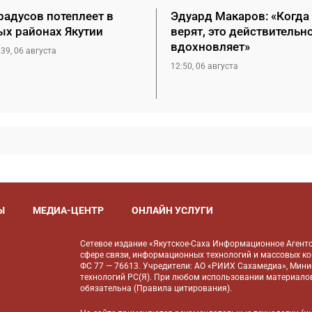
радусов потеплеет в
Эдуард Макаров: «Когда 
ых районах Якутии
верят, это действительн
вдохновляет»
:39, 06 августа
12:50, 06 августа
Ы
МЕДИА-ЦЕНТР
ОНЛАЙН УСЛУГИ
Сетевое издание «Якутское-Саха Информационное Агентс
сфере связи, информационных технологий и массовых к
ФС 77 — 76613. Учредители: АО «РИИХ Сахамедиа», Мин
технологий РС(Я). При любом использовании материалов
обязательна (
Правила цитирования
).