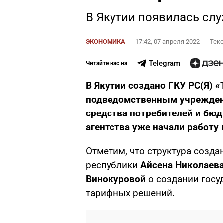
В Якутии появилась сл
ЭКОНОМИКА
17:42, 07 апреля 2022
Текс
Telegram
Читайте нас на
В Якутии создано ГКУ РС(Я) «
подведомственным учрежден
средства потребителей и бю
агентства уже начали работу
Отметим, что структура созда
республики
Айсена Николаев
Винокуровой
о создании госу
тарифных решений.