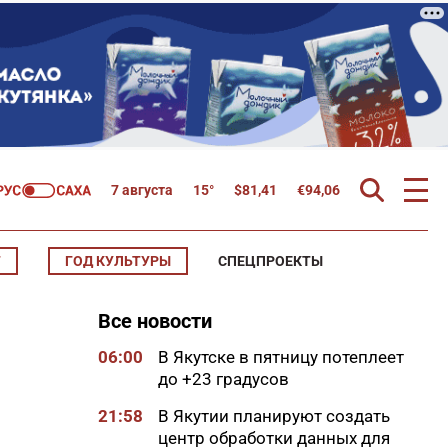
7 августа
15°
$
81,41
€
94,06
Т
ГОД КУЛЬТУРЫ
СПЕЦПРОЕКТЫ
Все новости
06:00
В Якутске в пятницу потеплеет
до +23 градусов
21:58
В Якутии планируют создать
центр обработки данных для