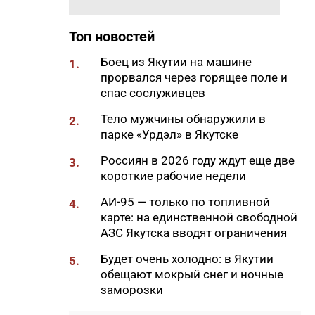
65% от годового плана сырого
молока
Топ новостей
18:29
Якутские механики
Боец из Якутии на машине
1.
восстановили две единицы
прорвался через горящее поле и
спецтехники в зоне СВО
спас сослуживцев
18:22
В АЗС Южной Якутии ситуация
Тело мужчины обнаружили в
2.
стабилизируется
парке «Урдэл» в Якутске
18:05
Вышла новая инди-хоррор
Россиян в 2026 году ждут еще две
3.
игра от якутских
короткие рабочие недели
разработчиков
АИ-95 — только по топливной
4.
18:01
85-квартирный дом в
карте: на единственной свободной
Октемцах сдадут в конце
АЗС Якутска вводят ограничения
августа
Будет очень холодно: в Якутии
5.
17:50
Минздрав Якутии: раннее
обещают мокрый снег и ночные
выявление гепатита С
заморозки
позволяет предотвратить
осложнения