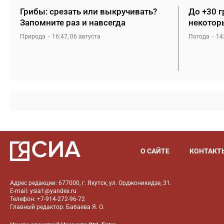
Грибы: срезать или выкручивать?
До +30 г
Запомните раз и навсегда
некотор
Природа
16:47, 06 августа
Погода
14
О САЙТЕ
КОНТАКТ
Адрес редакции: 677000, г. Якутск, ул. Орджоникидзе, 31.
E-mail: ysia1@yandex.ru
Телефон: +7-914-272-96-72
Главный редактор: Бабаева Я. О.