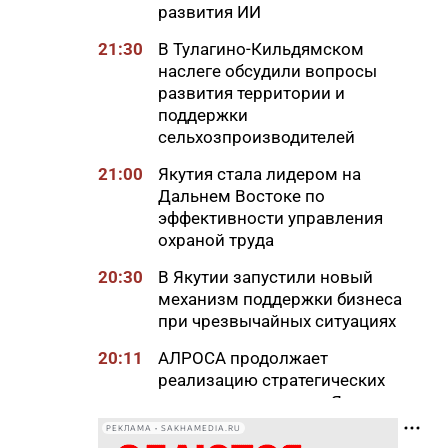
развития ИИ
21:30
В Тулагино-Кильдямском
наслеге обсудили вопросы
развития территории и
поддержки
сельхозпроизводителей
21:00
Якутия стала лидером на
Дальнем Востоке по
эффективности управления
охраной труда
20:30
В Якутии запустили новый
механизм поддержки бизнеса
при чрезвычайных ситуациях
20:11
АЛРОСА продолжает
реализацию стратегических
проектов развития в Якутии
РЕКЛАМА • SAKHAMEDIA.RU
20:00
Более 1,3 тысячи участников