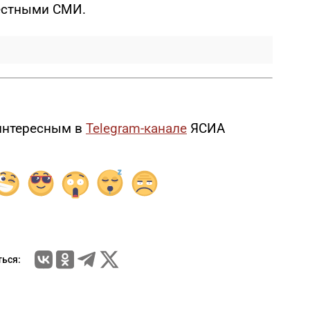
естными СМИ.
интересным в
Telegram-канале
ЯСИА
ься: