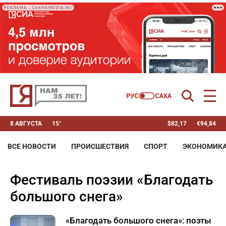
РЕКЛАМА • SAKHAMEDIA.RU
8 АВГУСТА
15°
$
82,17
€
94,84
ВСЕ НОВОСТИ
ПРОИСШЕСТВИЯ
СПОРТ
ЭКОНОМИК
фестиваль поэзии «Благодать
большого снега»
«Благодать большого снега»: поэты