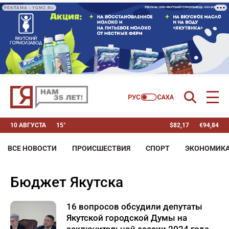
РЕКЛАМА • YGMZ.RU
10 АВГУСТА
15°
$
82,17
€
94,84
ВСЕ НОВОСТИ
ПРОИСШЕСТВИЯ
СПОРТ
ЭКОНОМИК
бюджет Якутска
16 вопросов обсудили депутаты
Якутской городской Думы на