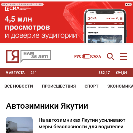
РЕКЛАМА • SAKHAMEDIA.RU
9 АВГУСТА
21°
$
82,17
€
94,84
ВСЕ НОВОСТИ
ПРОИСШЕСТВИЯ
СПОРТ
ЭКОНОМИК
автозимники Якутии
На автозимниках Якутии усиливают
меры безопасности для водителей