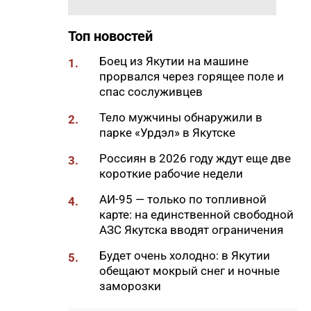
65% от годового плана сырого
молока
Топ новостей
18:29
Якутские механики
Боец из Якутии на машине
1.
восстановили две единицы
прорвался через горящее поле и
спецтехники в зоне СВО
спас сослуживцев
18:22
В АЗС Южной Якутии ситуация
Тело мужчины обнаружили в
2.
стабилизируется
парке «Урдэл» в Якутске
18:05
Вышла новая инди-хоррор
Россиян в 2026 году ждут еще две
3.
игра от якутских
короткие рабочие недели
разработчиков
АИ-95 — только по топливной
4.
18:01
85-квартирный дом в
карте: на единственной свободной
Октемцах сдадут в конце
АЗС Якутска вводят ограничения
августа
Будет очень холодно: в Якутии
5.
17:50
Минздрав Якутии: раннее
обещают мокрый снег и ночные
выявление гепатита С
заморозки
позволяет предотвратить
осложнения