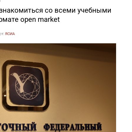
 ознакомиться со всеми учебными
рмате open market
ст:
ЯСИА