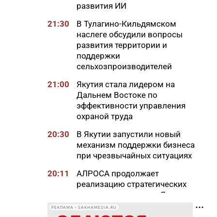
развития ИИ
21:30
В Тулагино-Кильдямском
наслеге обсудили вопросы
развития территории и
поддержки
сельхозпроизводителей
21:00
Якутия стала лидером на
Дальнем Востоке по
эффективности управления
охраной труда
20:30
В Якутии запустили новый
механизм поддержки бизнеса
при чрезвычайных ситуациях
20:11
АЛРОСА продолжает
реализацию стратегических
проектов развития в Якутии
РЕКЛАМА • SAKHAMEDIA.RU
20:00
Более 1,3 тысячи участников