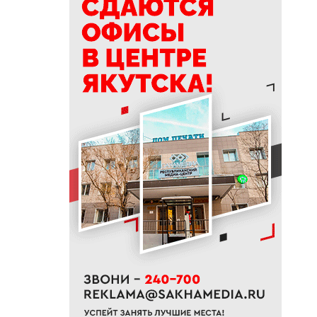
СВО и членов их семей
получили земельные участки
в Якутии
19:50
76% якутян заранее
предупреждают работодателя
об увольнении
19:25
Новый аэропорт в Мирном
планируется ввести в
эксплуатацию в 2027 году
19:00
В Якутии работает пилотный
проект «Маршрут заботы» для
пациентов после выписки
18:47
В Якутии стартовал
молодежный Суглан коренных
малочисленных народов
Севера
18:40
В Якутии заготовлено более