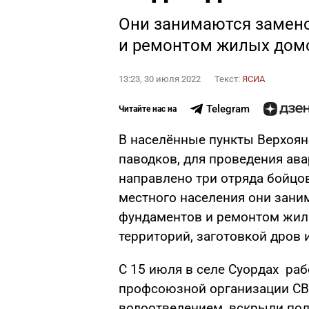
Они занимаются замено
и ремонтом жилых дом
13:23, 30 июля 2022
Текст:
ЯСИА
Telegram
Читайте нас на
В населённые пункты Верхоян
паводков, для проведения ав
направлено три отряда бойцов
местного населения они зани
фундаментов и ремонтом жил
территорий, заготовкой дров 
С 15 июля в селе Суордах ра
профсоюзной организации СВ
водоотведением, вскрыли пол