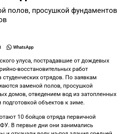
й полов, просушкой фундаментов
ов
WhatsApp
ского улуса, пострадавшие от дождевых
арийно-восстановительных работ
 студенческих отрядов. По заявкам
маются заменой полов, просушкой
ых домов, отведением вод из затопленных
и подготовкой объектов к зиме.
ботают 10 бойцов отряда первичной
ФУ. В первые дни они занимались
ы и откачали воду из-под здания средней