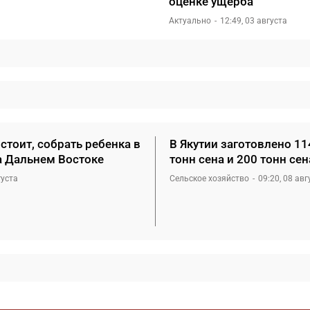
оценке ущерба
Актуально
12:49, 03 августа
стоит, собрать ребенка в
В Якутии заготовлено 11
а Дальнем Востоке
тонн сена и 200 тонн се
густа
Сельское хозяйство
09:20, 08 авг