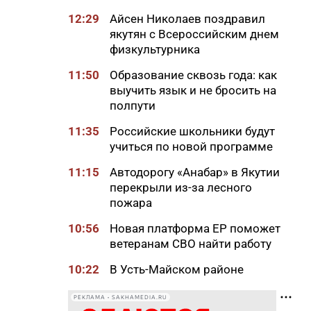
12:29
Айсен Николаев поздравил
якутян с Всероссийским днем
физкультурника
11:50
Образование сквозь года: как
выучить язык и не бросить на
полпути
11:35
Российские школьники будут
учиться по новой программе
11:15
Автодорогу «Анабар» в Якутии
перекрыли из-за лесного
пожара
10:56
Новая платформа ЕР поможет
ветеранам СВО найти работу
10:22
В Усть-Майском районе
ликвидировали лесной пожар
на 13 гектарах
РЕКЛАМА • SAKHAMEDIA.RU