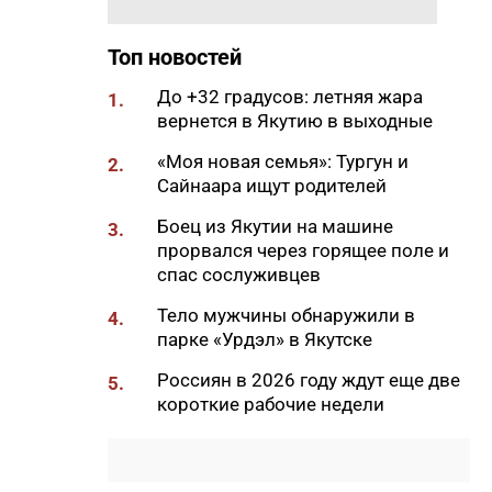
20:33
В Якутии продолжается
доукомплектование ВС РФ
Топ новостей
20:02
Более 230 участников СВО
До +32 градусов: летняя жара
1.
получили за неделю
вернется в Якутию в выходные
поддержку психологов Якутии
«Моя новая семья»: Тургун и
2.
19:48
В Якутии определены
Сайнаара ищут родителей
приоритеты развития
«Движения Первых»
Боец из Якутии на машине
3.
прорвался через горящее поле и
19:30
Более 26 тонн гуманитарной
спас сослуживцев
помощи доставили в
пострадавший от паводка
Тело мужчины обнаружили в
4.
Верхоянский район
парке «Урдэл» в Якутске
19:00
Авторы проектов «Ты в игре»
Россиян в 2026 году ждут еще две
5.
проведут спортивные
короткие рабочие недели
мероприятия в рамках Дня
физкультурника
18:40
Приметы на 8 августа 2026