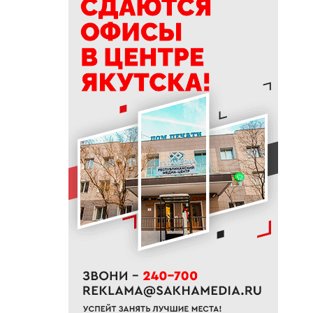
10:01
Якутяне рассказали, что
считают главным подарком в
своей жизни
09:41
Сколько стоит, собрать
ребенка в школу на Дальнем
Востоке
09:20
В Якутии заготовлено 114
тысяч тонн сена и 200 тонн
сенажа
09:00
На Камчатке завершилась
парусная экспедиция из
Якутии
06:15
До +27 градусов прогреется
воздух в Якутске в субботу
21:00
Деловая программа ВЭФ-2026
охватывает почти 70 сессий