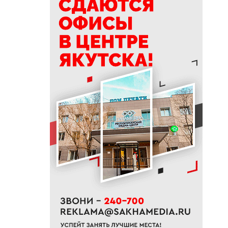
19:28
Боец из Якутии на машине
прорвался через горящее
поле и спас сослуживцев
19:15
В Якутске водитель без прав
сбил ребенка на пешеходном
переходе
19:00
Почти 22 тысячи услуг оказал
Центр социально-
психологической поддержки
семьи и молодежи
18:45
В Якутии стартовала
благотворительная акция
«Помоги пойти учиться»
18:30
Жители Якутии старше 65 лет
могут пройти бесплатную
диспансеризацию