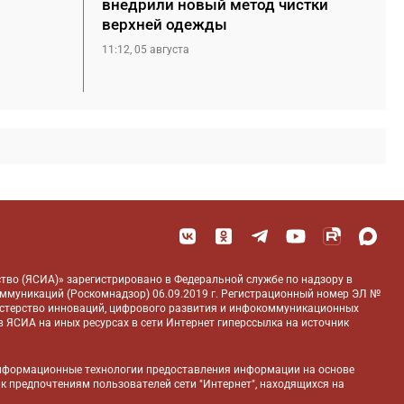
внедрили новый метод чистки
верхней одежды
11:12, 05 августа
тво (ЯСИА)» зарегистрировано в Федеральной службе по надзору в
оммуникаций (Роскомнадзор) 06.09.2019 г. Регистрационный номер ЭЛ №
истерство инноваций, цифрового развития и инфокоммуникационных
 ЯСИА на иных ресурсах в сети Интернет гиперссылка на источник
нформационные технологии предоставления информации на основе
 к предпочтениям пользователей сети "Интернет", находящихся на