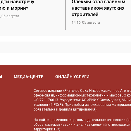
идти навстречу
Олекмы стал главным
ию и мэрии»
наставником якутских
строителей
, 05 августа
14:16, 05 августа
Ы
МЕДИА-ЦЕНТР
ОНЛАЙН УСЛУГИ
Сетевое издание «Якутское-Саха Информационное Агентс
сфере связи, информационных технологий и массовых к
ФС 77 — 76613. Учредители: АО «РИИХ Сахамедиа», Мин
технологий РС(Я). При любом использовании материалов
обязательна (
Правила цитирования
).
На сайте применяются
рекомендательные технологии
(и
сбора, систематизации и анализа сведений, относящихся
территории РФ)