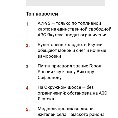
18:15
Более 4 тысяч жителей Якутии
получили помощь мобильной
Топ новостей
кризисной службы
18:14
АИ-95 — только по топливной
Сельхозпроизводители Якутии
1.
карте: на единственной свободной
получили 631,8 тонн топлива
АЗС Якутска вводят ограничения
17:57
Стартовал прием заявок на
Будет очень холодно: в Якутии
конкурс «Отец года – 2026»
2.
обещают мокрый снег и ночные
17:30
В четырех районах Якутии
заморозки
прокладывают ВОЛС по
Путин присвоил звание Героя
проекту «Синергия Арктики»
3.
России якутянину Виктору
17:23
Суточный лимит отпуска
Софронову
дизельного топлива на
На Окружном шоссе — без
Нижнебестяхской нефтебазе
4.
ограничений: обстановка на АЗС
увеличен до 31 тонны
Якутска
17:21
Порядка 7 км дорог
Медведь проник во дворы
отремонтируют в Якутске в
5.
жителей села Намского района
2026 году