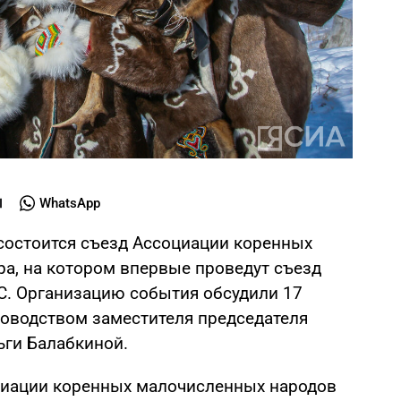
WhatsApp
 состоится съезд Ассоциации коренных
а, на котором впервые проведут съезд
С. Организацию события обсудили 17
ководством заместителя председателя
ьги Балабкиной.
циации коренных малочисленных народов