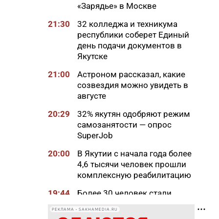
«Зарядье» в Москве
21:30
32 колледжа и техникума
республики соберет Единый
день подачи документов в
Якутске
21:00
Астроном рассказал, какие
созвездия можно увидеть в
августе
20:29
32% якутян одобряют режим
самозанятости — опрос
SuperJob
20:00
В Якутии с начала года более
4,6 тысячи человек прошли
комплексную реабилитацию
19:44
Более 30 человек стали
участниками проекта
РЕКЛАМА • SAKHAMEDIA.RU
«Открытая дорога» в Якутске