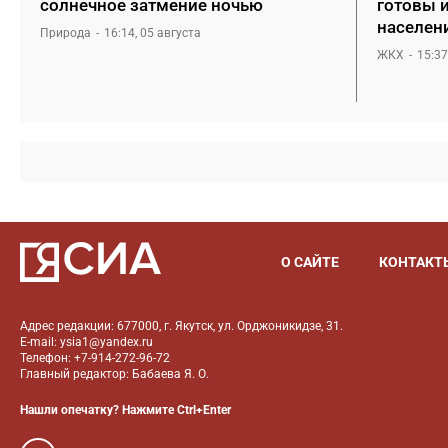
солнечное затмение ночью
готовы 
населен
Природа
16:14, 05 августа
ЖКХ
15:37
О САЙТЕ
КОНТАКТ
Адрес редакции: 677000, г. Якутск, ул. Орджоникидзе, 31.
E-mail: ysia1@yandex.ru
Телефон: +7-914-272-96-72
Главный редактор: Бабаева Я. О.
Нашли опечатку? Нажмите Ctrl+Enter