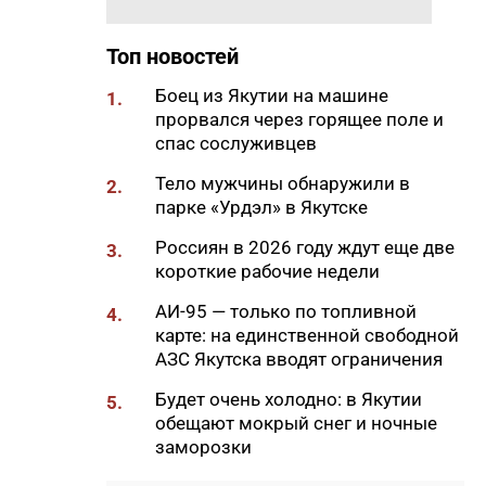
18:29
Якутские механики
восстановили две единицы
Топ новостей
спецтехники в зоне СВО
Боец из Якутии на машине
1.
18:22
В АЗС Южной Якутии ситуация
прорвался через горящее поле и
стабилизируется
спас сослуживцев
18:05
Вышла новая инди-хоррор
Тело мужчины обнаружили в
2.
игра от якутских
парке «Урдэл» в Якутске
разработчиков
Россиян в 2026 году ждут еще две
3.
18:01
85-квартирный дом в
короткие рабочие недели
Октемцах сдадут в конце
августа
АИ-95 — только по топливной
4.
карте: на единственной свободной
17:50
Минздрав Якутии: раннее
АЗС Якутска вводят ограничения
выявление гепатита С
позволяет предотвратить
Будет очень холодно: в Якутии
5.
осложнения
обещают мокрый снег и ночные
заморозки
17:36
В Таттинском районе в село
забрел медвежонок,