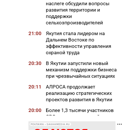
наслеге обсудили вопросы
развития территории и
поддержки
сельхозпроизводителей
21:00
Якутия стала лидером на
Дальнем Востоке по
эффективности управления
охраной труда
20:30
В Якутии запустили новый
механизм поддержки бизнеса
при чрезвычайных ситуациях
20:11
АЛРОСА продолжает
реализацию стратегических
проектов развития в Якутии
20:00
Более 1,3 тысячи участников
СВО и членов их семей
получили земельные участки
РЕКЛАМА • SAKHAMEDIA.RU
в Якутии