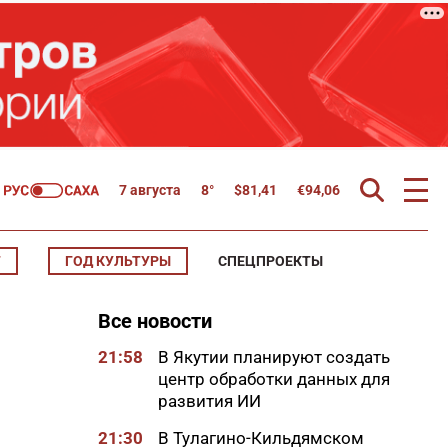
7 августа
8°
$
81,41
€
94,06
Т
ГОД КУЛЬТУРЫ
СПЕЦПРОЕКТЫ
Все новости
21:58
В Якутии планируют создать
центр обработки данных для
развития ИИ
21:30
В Тулагино-Кильдямском