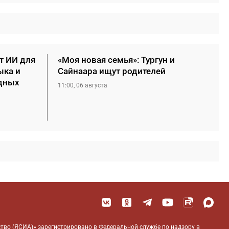
т ИИ для
«Моя новая семья»: Тургун и
ыка и
Сайнаара ищут родителей
дных
11:00, 06 августа
тво (ЯСИА)» зарегистрировано в Федеральной службе по надзору в