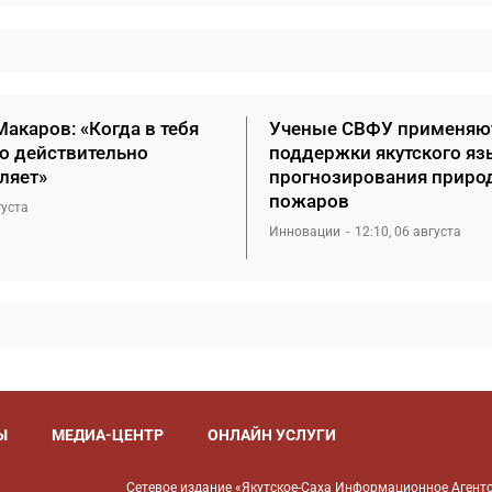
акаров: «Когда в тебя
Ученые СВФУ применяю
то действительно
поддержки якутского яз
ляет»
прогнозирования приро
пожаров
густа
Инновации
12:10, 06 августа
Ы
МЕДИА-ЦЕНТР
ОНЛАЙН УСЛУГИ
Сетевое издание «Якутское-Саха Информационное Агентс