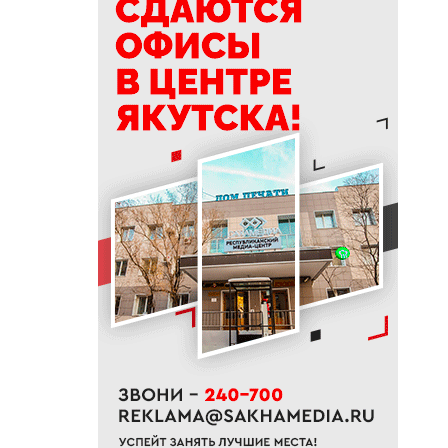
19:50
76% якутян заранее
предупреждают работодателя
об увольнении
19:25
Новый аэропорт в Мирном
планируется ввести в
эксплуатацию в 2027 году
19:00
В Якутии работает пилотный
проект «Маршрут заботы» для
пациентов после выписки
18:47
В Якутии стартовал
молодежный Суглан коренных
малочисленных народов
Севера
18:40
В Якутии заготовлено более
65% от годового плана сырого
молока