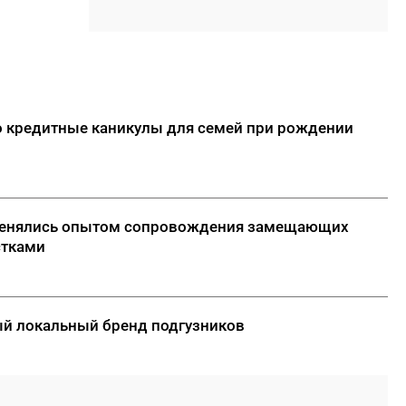
отбившийся от матери
17:30
Якутяне могут попасть в
Гранд-финал «КАРДО» через
открытые квалификации во
Владивостоке
о кредитные каникулы для семей при рождении
17:15
ООО «Транснефть – Восток»
оказало помощь эвенкийской
общине
17:00
Минтранс Якутии:
бменялись опытом сопровождения замещающих
транспортный комплекс
стками
полностью обеспечен
топливом
ДАЛЕЕ
ый локальный бренд подгузников