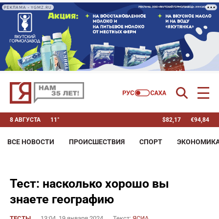
РЕКЛАМА • YGMZ.RU
8 АВГУСТА
11°
$
82,17
€
94,84
ВСЕ НОВОСТИ
ПРОИСШЕСТВИЯ
СПОРТ
ЭКОНОМИК
Тест: насколько хорошо вы
знаете географию
ТЕСТЫ
13:04, 19 января 2024
Текст:
ЯСИА